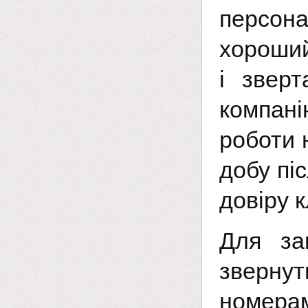
персон
хороший
і звер
компані
роботи 
добу пі
довіру к
Для з
зверну
номерам