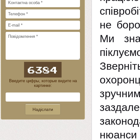
співроб
не боро
Ми зна
піклуєм
Зверніт
охоронц
Введите цифры, которые видите на
картинке:
зручни
заздал
законо
нюанси