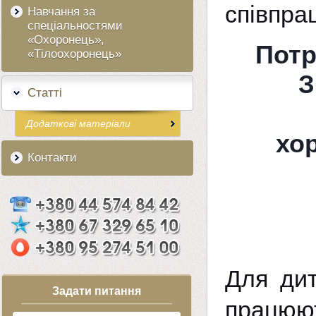
співпрац
Навчання за
спеціальностями
«Охоронець»,
Потр
«Тілоохоронець»
З
Статті
Додаткові матеріали
хо
Контакти
Для дит
Задати питання
працюю