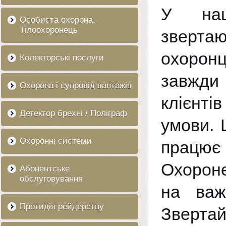
У наш
Особиста охорона.
Тілоохоронець
зверта
охорон
Колекторські послуги
завжди 
Охорона і супровід вантажів
клієнті
Детектор брехні / Поліграф
умови. 
Охоронні системи
працює
Охорон
Абонентське
обслуговування
на важ
Протидія рейдерству
Зверта