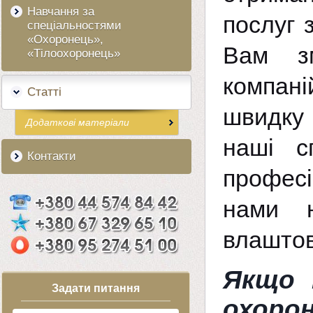
Навчання за
послуг 
спеціальностями
«Охоронець»,
Вам зм
«Тілоохоронець»
компан
Статті
швидку 
Додаткові матеріали
наші с
Контакти
професі
нами н
влаштов
Якщо 
Задати питання
охоро