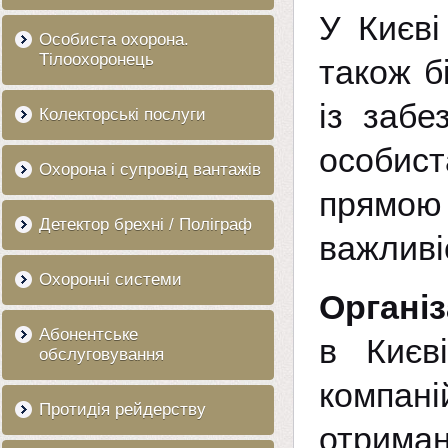
У Києві
Особиста охорона.
Тілоохоронець
також б
із забе
Колекторські послуги
особист
Охорона і супровід вантажів
прямою
Детектор брехні / Поліграф
важливі
Охоронні системи
Організ
Абонентське
в Києв
обслуговування
компані
Протидія рейдерству
отрима