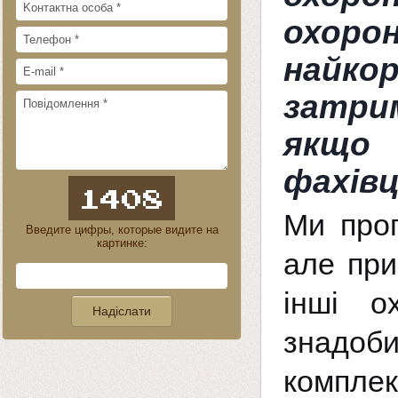
охор
найко
затрим
якщо 
фахівц
Ми проп
Введите цифры, которые видите на
картинке:
але при
інші о
знадоб
комплек