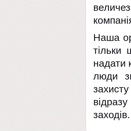
величе
компані
Наша ор
тільки 
надати 
люди з
захисту
відраз
заходів.