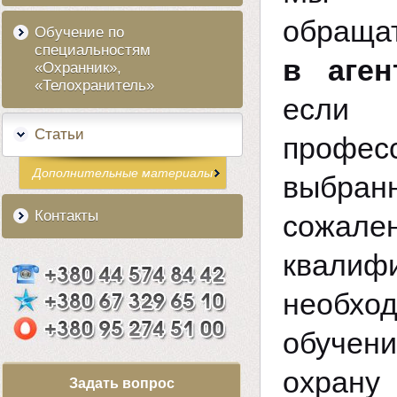
обраща
Обучение по
специальностям
в аген
«Охранник»,
«Телохранитель»
если
Статьи
профес
Дополнительные материалы
выбран
Контакты
сожал
квалиф
необхо
обучен
охрану
Задать вопрос