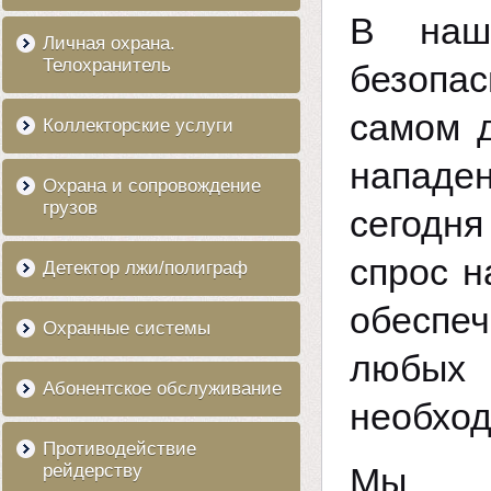
В наш
Личная охрана.
Телохранитель
безопас
самом 
Коллекторские услуги
нападе
Охрана и сопровождение
грузов
сегодня
спрос н
Детектор лжи/полиграф
обеспеч
Охранные системы
любых 
Абонентское обслуживание
необход
Противодействие
рейдерству
Мы р