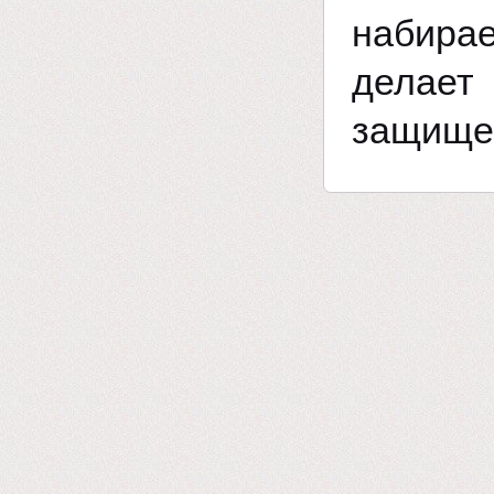
набира
делае
защищен