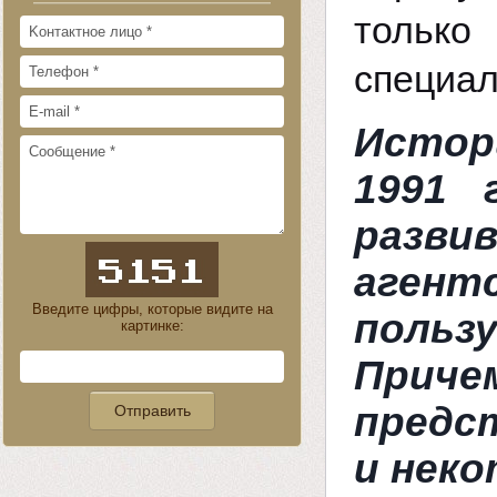
тольк
специал
Истор
1991 
разви
агентс
Введите цифры, которые видите на
польз
картинке:
Прич
предс
и нек