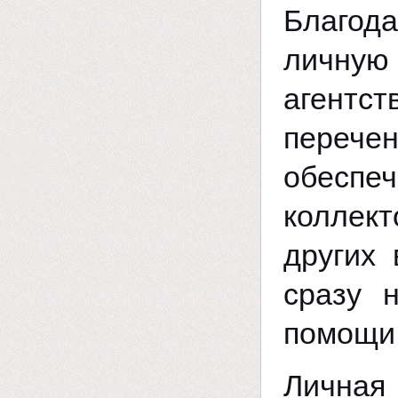
Благод
личную 
агентст
перечен
обеспе
коллект
других
сразу 
помощи
Личная 