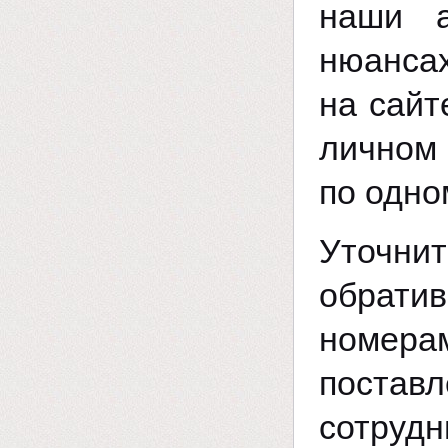
наши а
нюансах
на сайт
личном 
по одно
Уточн
обрати
номерам
поста
сотрудн