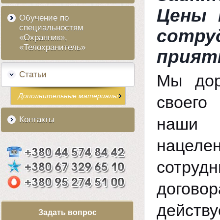
Цены 
Обучение по
специальностям
сотру
«Охранник»,
«Телохранитель»
прият
Статьи
Мы дор
Дополнительные материалы
своего
наши 
Контакты
нацел
сотруд
догово
действ
Задать вопрос