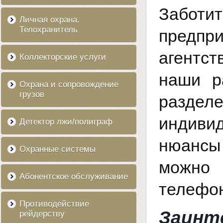
Заботи
Личная охрана.
Телохранитель
предпр
агентс
Коллекторские услуги
наши р
Охрана и сопровождение
грузов
разде
индиви
Детектор лжи/полиграф
нюансы 
Охранные системы
можно
Абонентское обслуживание
телефон
Противодействие
Заинт
рейдерству