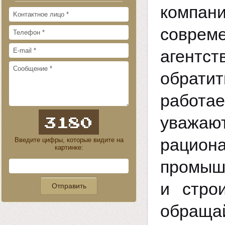
компан
соврем
агентст
обратит
работае
уважают
рацион
Введите цифры, которые видите на
картинке:
промыш
и стро
обраща