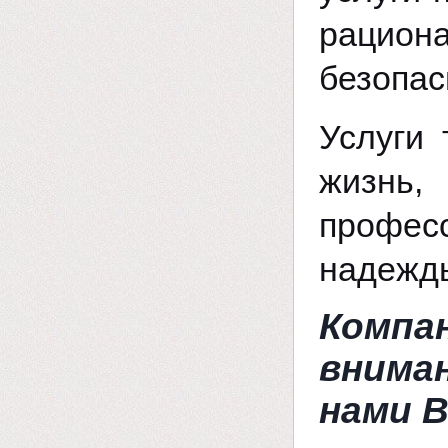
рацион
безопас
Услуги 
жизнь
профе
надежд
Компа
вниман
нами В