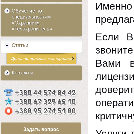
Именно
Обучение по
предлаг
специальностям
«Охранник»,
«Телохранитель»
Если В
Статьи
звоните
Дополнительные материалы
Вами в
Контакты
лицензи
довери
операт
критичн
Задать вопрос
Услуги 