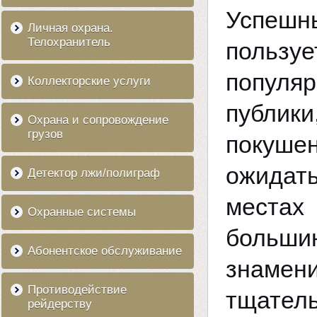
Успешн
Личная охрана.
Телохранитель
польз
популя
Коллекторские услуги
публики
Охрана и сопровождение
грузов
покуше
ожидат
Детектор лжи/полиграф
местах
Охранные системы
больши
Абонентское обслуживание
знамен
Противодействие
тщател
рейдерству