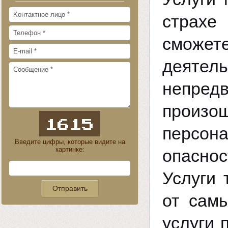
страхе
сможе
деяте
непред
произо
персон
Введите цифры, которые видите на
картинке:
опаснос
Услуги 
от сам
услуги 