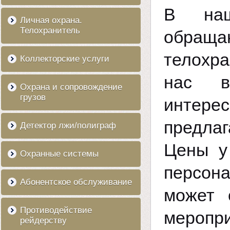
В наш
Личная охрана.
Телохранитель
обраща
телохра
Коллекторские услуги
нас в
Охрана и сопровождение
грузов
интер
предлаг
Детектор лжи/полиграф
Цены у
Охранные системы
персон
Абонентское обслуживание
может 
Противодействие
меропри
рейдерству