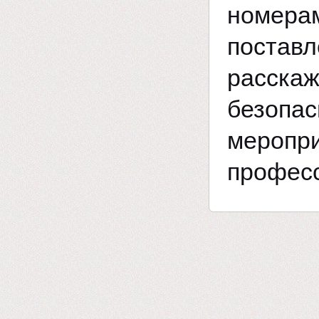
номер
поставл
расска
безоп
мероп
профес