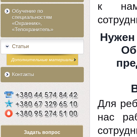
к нам
Обучение по
сотрудн
специальностям
«Охранник»,
«Телохранитель»
Нужен
Статьи
Об
пре
Дополнительные материалы
Контакты
Для реб
нас ра
сотруд
Задать вопрос