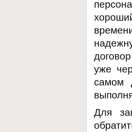
персон
хороший
времен
надежн
договор
уже че
самом 
выполня
Для з
обрати