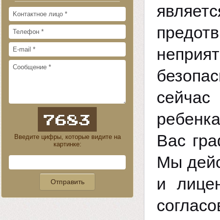
являетс
предо
неприя
безопас
сейчас
ребенка
Вас гра
Введите цифры, которые видите на
картинке:
Мы дейс
и лице
соглас