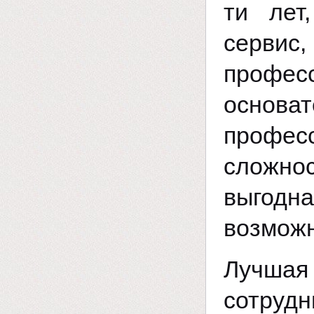
ти лет
сервис
профес
основа
профес
сложно
выгодн
возможн
Лучша
сотрудн