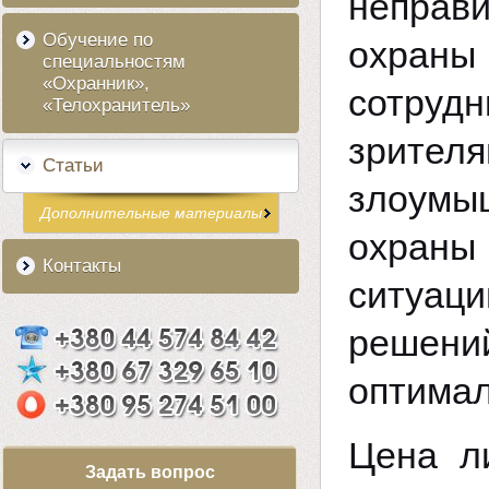
неправи
Обучение по
охраны
специальностям
«Охранник»,
сотруд
«Телохранитель»
зрит
Статьи
злоумы
Дополнительные материалы
охраны
Контакты
ситуаци
решени
оптимал
Цена л
Задать вопрос