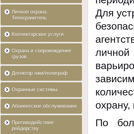
Для уст
Личная охрана.
Телохранитель
безопа
Коллекторские услуги
агентст
личной 
Охрана и сопровождение
грузов
варьи
Детектор лжи/полиграф
зависи
количе
Охранные системы
охрану,
Абонентское обслуживание
По бол
Противодействие
рейдерству