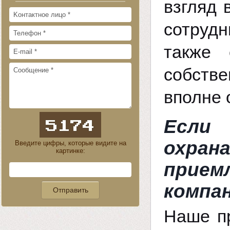
взгляд 
сотрудн
также 
собстве
вполне 
Если 
охра
Введите цифры, которые видите на
картинке:
прие
компа
Наше пр