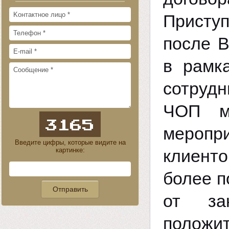
Приступ
после В
в рамк
сотрудн
ЧОП мо
меропри
Введите цифры, которые видите на
картинке:
клиенто
более п
от за
положи