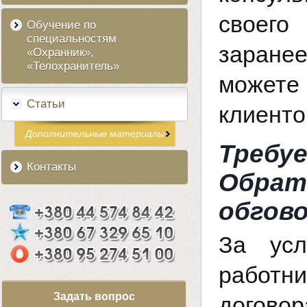
своего
Обучение по
специальностям
заране
«Охранник»,
«Телохранитель»
можете 
Статьи
клиенто
Дополнительные материалы
Треб
Контакты
Обра
обгово
За усл
работн
Задать вопрос
догово