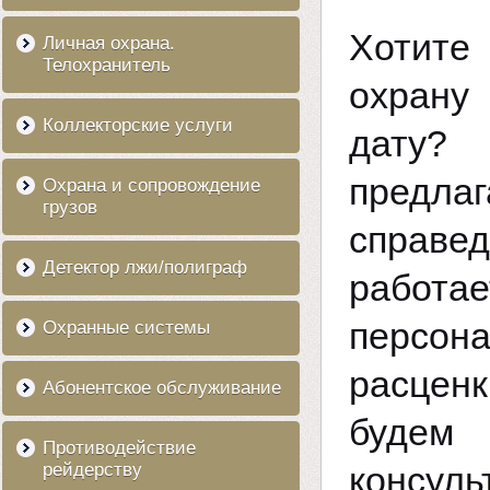
Хотит
Личная охрана.
Телохранитель
охрану
Коллекторские услуги
дату?
предла
Охрана и сопровождение
грузов
справ
Детектор лжи/полиграф
работ
персон
Охранные системы
расцен
Абонентское обслуживание
буде
Противодействие
рейдерству
консул