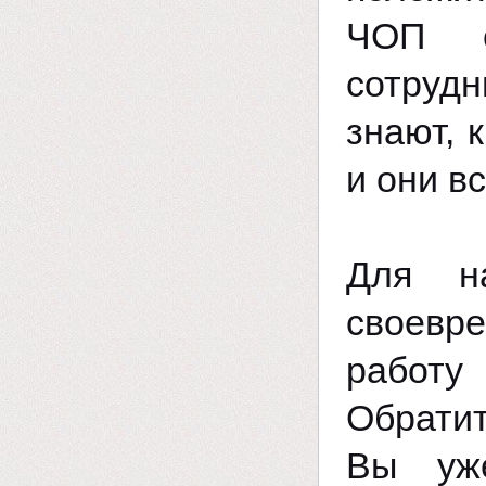
ЧОП с
сотрудн
знают, 
и они в
Для н
своевр
работу
Обрати
Вы уж