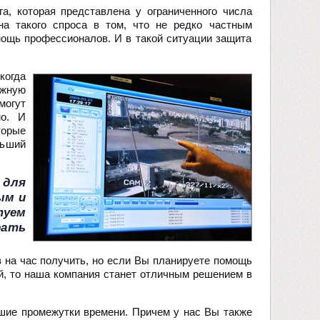
а, которая представлена у ограниченного числа
на такого спроса в том, что не редко частным
ощь профессионалов. И в такой ситуации защита
когда
ажную
могут
но. И
торые
льший
 для
ым и
туем
рать
в на час получить, но если Вы планируете помощь
й, то наша компания станет отличным решением в
ьшие промежутки времени. Причем у нас Вы также