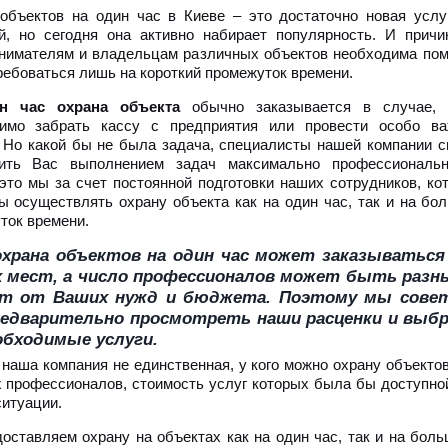
объектов на один час в Киеве – это достаточно новая услуг
й, но сегодня она активно набирает популярность. И причи
нимателям и владельцам различных объектов необходима пом
ребоваться лишь на короткий промежуток времени.
н час охрана объекта
обычно заказывается в случае, 
имо забрать кассу с предприятия или провести особо в
. Но какой бы не была задача, специалисты нашей компании с
чить Вас выполнением задач максимально профессиональ
это мы за счет постоянной подготовки наших сотрудников, ко
ы осуществлять охрану объекта как на один час, так и на бо
ток времени.
храна объектов на один час может заказываться
 мест, а число профессионалов может быть разн
ит от Ваших нужд и бюджета. Поэтому мы сове
редварительно просмотреть наши расценки и выб
обходимые услуги.
 наша компания не единственная, у кого можно охрану объекто
 профессионалов, стоимость услуг которых была бы доступно
ситуации.
оставляем охрану на объектах как на один час, так и на бол